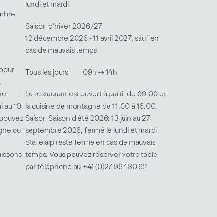
lundi et mardi
embre
Saison d'hiver 2026/27
12 décembre 2026 - 11 avril 2027, sauf en
cas de mauvais temps
 pour
Tous les jours
09h → 14h
,
ine
Le restaurant est ouvert à partir de 09.00 et
i au 10
la cuisine de montagne de 11.00 à 16.00.
 pouvez
Saison Saison d'été 2026: 13 juin au 27
igne ou
septembre 2026, fermé le lundi et mardi
Stafelalp reste fermé en cas de mauvais
uissons
temps. Vous pouvez réserver votre table
par téléphone au +41 (0)27 967 30 62